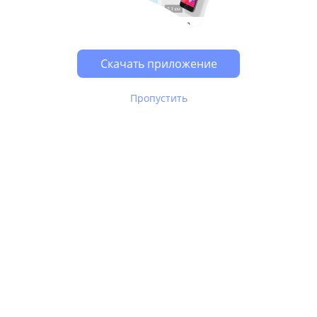
Возможно, у Вас включен блокировщик рекламы, он
может влиять на работу сайта.
Скачать приложение
Пропустить
В Юле используются
рекомендательные технологии