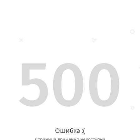
500
Ошибка :(
Страница временно недоступна