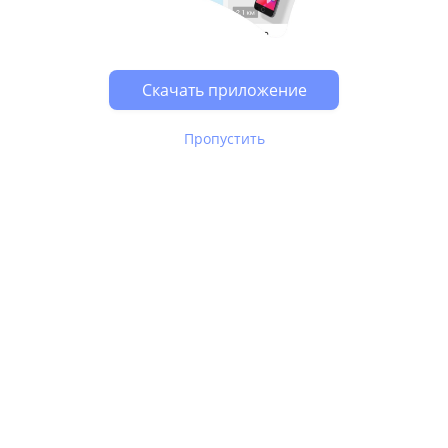
Возможно, у Вас включен блокировщик рекламы, он
может влиять на работу сайта.
Скачать приложение
Пропустить
В Юле используются
рекомендательные технологии