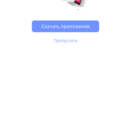
Возможно, у Вас включен блокировщик рекламы, он
может влиять на работу сайта.
Скачать приложение
Пропустить
В Юле используются
рекомендательные технологии