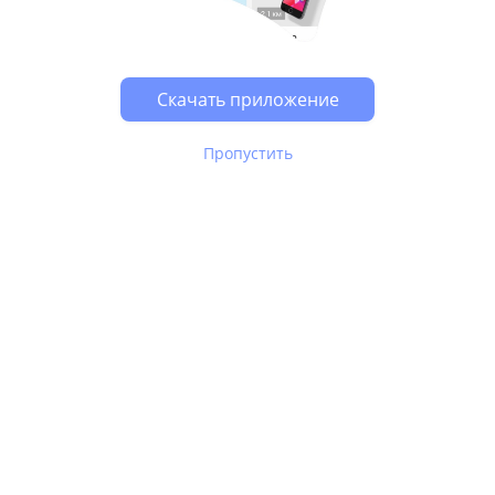
Возможно, у Вас включен блокировщик рекламы, он
может влиять на работу сайта.
Скачать приложение
Пропустить
В Юле используются
рекомендательные технологии