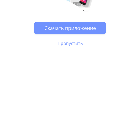
Возможно, у Вас включен блокировщик рекламы, он
может влиять на работу сайта.
Скачать приложение
Пропустить
В Юле используются
рекомендательные технологии