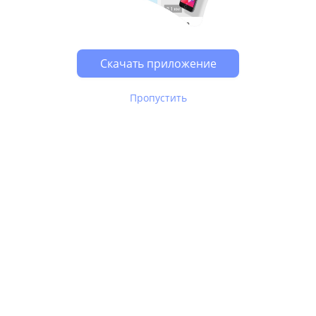
Возможно, у Вас включен блокировщик рекламы, он
может влиять на работу сайта.
Скачать приложение
Пропустить
В Юле используются
рекомендательные технологии