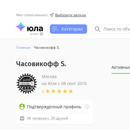
Местоположение
:
Выберите регион
Категории
Главная
Часовикофф S.
Часовикофф S.
Активны
Москва
на Юле с
08 сент 2019
5
Подтвержденный профиль
VK проверен, 26 друзей