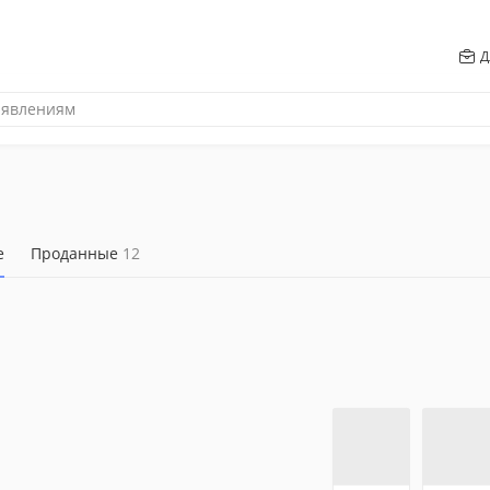
Д
е
Проданные
12