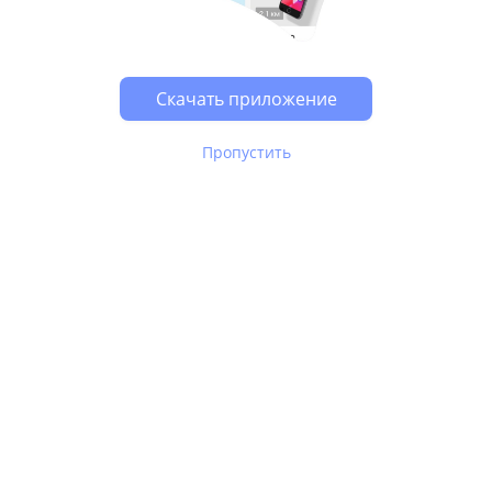
Возможно, у Вас включен блокировщик рекламы, он
может влиять на работу сайта.
Скачать приложение
Пропустить
В Юле используются
рекомендательные технологии