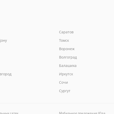
Саратов
Дону
Томск
Воронеж
Волгоград
Балашиха
вгород
Иркутск
Сочи
Сургут
льных сетях
Мобильное приложение
Юла