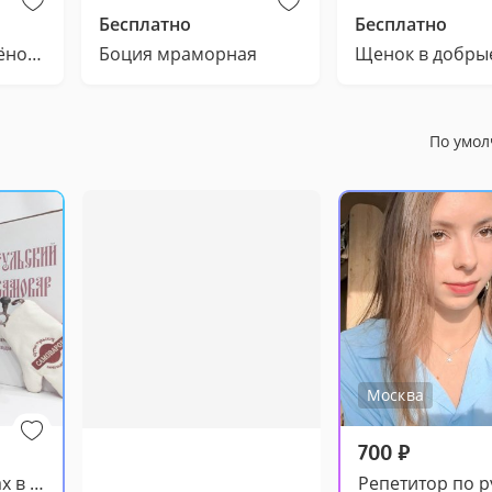
Бесплатно
Бесплатно
Трогательный котёнок Тося 1,5 месяца в добрые руки
Боция мраморная
Щенок в добры
По умо
Москва
700
₽
Самовар на дровах в патине. Тульский эксклюзив. RR