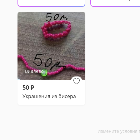
Видяево
50
₽
Украшения из бисера
Измените условия 