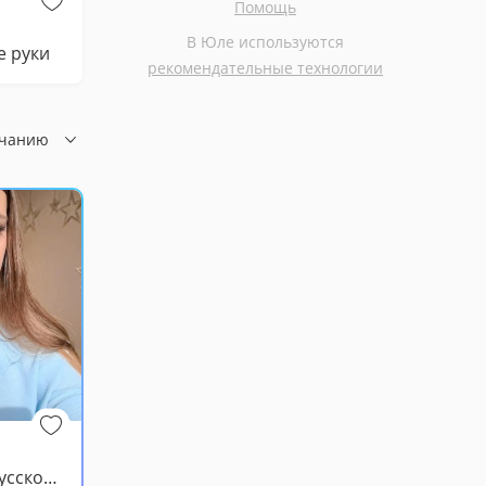
Помощь
Бесплатно
Бесплатно
В Юле используются
е руки
Кошка в добрые руки
рекомендательные технологии
лчанию
Репетитор по русскому языку