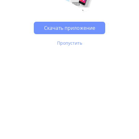
Возможно, у Вас включен блокировщик рекламы, он
может влиять на работу сайта.
Скачать приложение
Пропустить
В Юле используются
рекомендательные технологии