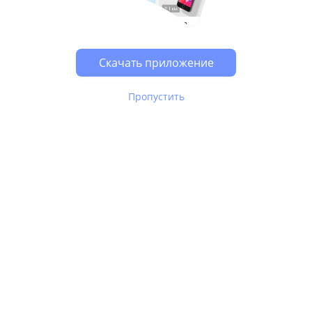
Возможно, у Вас включен блокировщик рекламы, он
может влиять на работу сайта.
Скачать приложение
Пропустить
В Юле используются
рекомендательные технологии