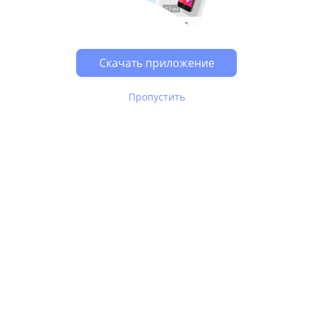
Возможно, у Вас включен блокировщик рекламы, он
может влиять на работу сайта.
Скачать приложение
Пропустить
В Юле используются
рекомендательные технологии