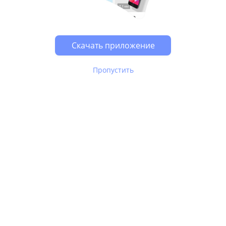
Возможно, у Вас включен блокировщик рекламы, он
может влиять на работу сайта.
Скачать приложение
Пропустить
В Юле используются
рекомендательные технологии