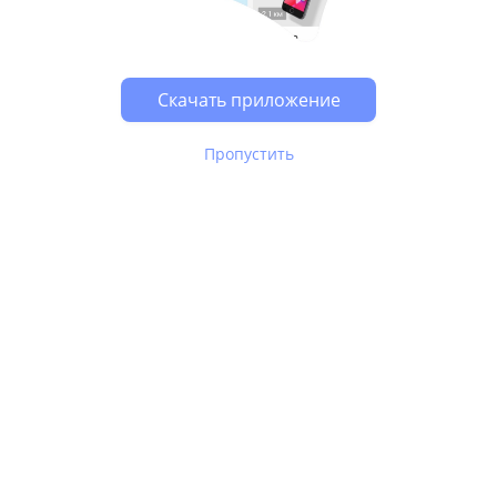
Возможно, у Вас включен блокировщик рекламы, он
может влиять на работу сайта.
Скачать приложение
Пропустить
В Юле используются
рекомендательные технологии