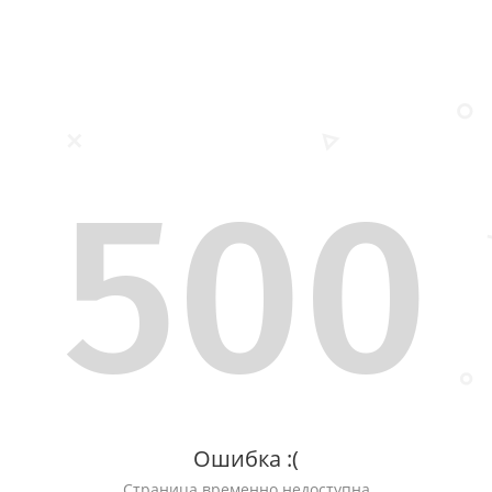
500
Ошибка :(
Страница временно недоступна