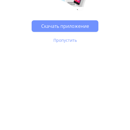
Возможно, у Вас включен блокировщик рекламы, он
может влиять на работу сайта.
Скачать приложение
Пропустить
В Юле используются
рекомендательные технологии