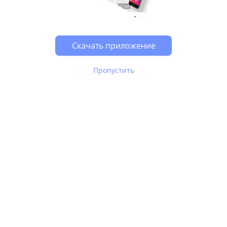
Возможно, у Вас включен блокировщик рекламы, он
может влиять на работу сайта.
Скачать приложение
Пропустить
В Юле используются
рекомендательные технологии