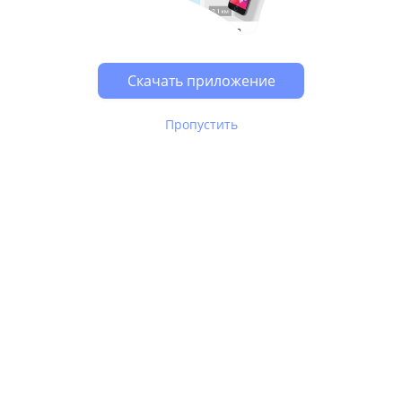
Возможно, у Вас включен блокировщик рекламы, он
может влиять на работу сайта.
Скачать приложение
Пропустить
В Юле используются
рекомендательные технологии